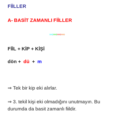
FİİLLER
A- BASİT ZAMANLI FİİLLER
FİİL + KİP + KİŞİ
dön +
dü
+
m
⇒ Tek bir kip eki alırlar.
⇒ 3. tekil kişi eki olmadığını unutmayın. Bu
durumda da basit zamanlı fiildir.