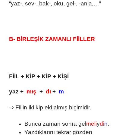
“yaz-, sev-, bak-, oku, gel-, -anla,…”
B- BİRLEŞİK ZAMANLI FİİLLER
FİİL + KİP
+ KİP
+ KİŞİ
yaz +
mış
+
dı
+
m
⇒ Fiilin iki kip eki almış biçimidir.
Bunca zaman sonra gel
meli
y
di
n
.
Yazdıklarını tekrar gözden