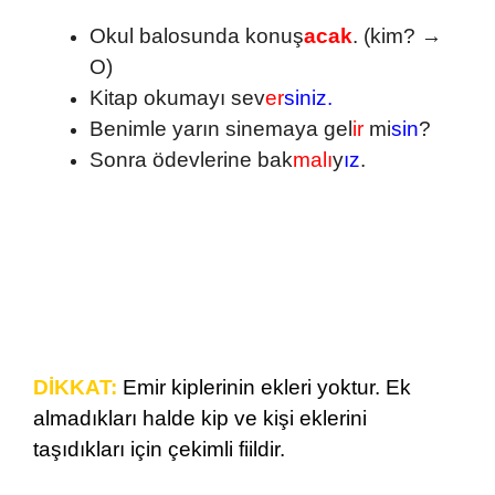
Okul balosunda konuş
acak
. (kim? →
O)
Kitap okumayı sev
er
siniz.
Benimle yarın sinemaya gel
ir
mi
sin
?
Sonra ödevlerine bak
malı
y
ız
.
DİKKAT:
Emir kiplerinin ekleri yoktur. Ek
almadıkları halde kip ve kişi eklerini
taşıdıkları için çekimli fiildir.