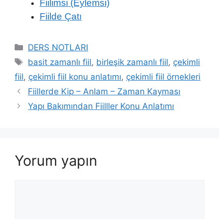
Fiilimsi (Eylemsi)
Fiilde Çatı
Kategoriler
DERS NOTLARI
Etiketler
basit zamanlı fiil
,
birleşik zamanlı fiil
,
çekimli
fiil
,
çekimli fiil konu anlatımı
,
çekimli fiil örnekleri
Fiillerde Kip – Anlam – Zaman Kayması
Yapı Bakımından Fiilller Konu Anlatımı
Yorum yapın
Yorum