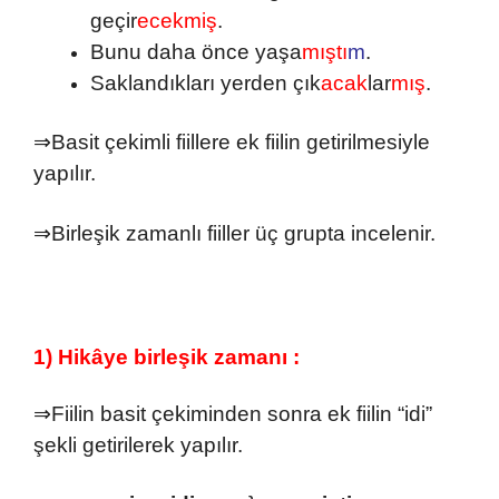
geçir
ecekmiş
.
Bunu daha önce yaşa
mıştı
m
.
Saklandıkları yerden çık
acak
lar
mış
.
⇒Basit çekimli fiillere ek fiilin getirilmesiyle
yapılır.
⇒Birleşik zamanlı fiiller üç grupta incelenir.
1) Hikâye birleşik zamanı :
⇒Fiilin basit çekiminden sonra ek fiilin “idi”
şekli getirilerek yapılır.