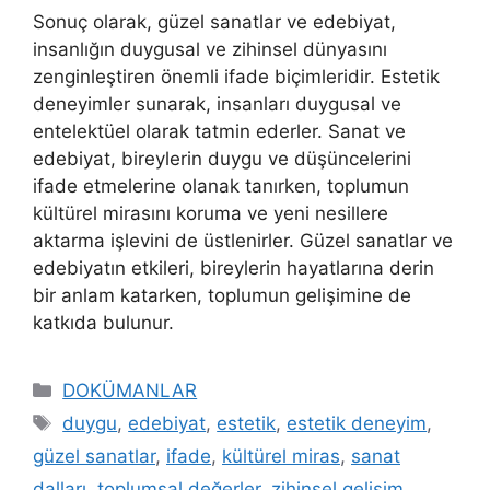
Sonuç olarak, güzel sanatlar ve edebiyat,
insanlığın duygusal ve zihinsel dünyasını
zenginleştiren önemli ifade biçimleridir. Estetik
deneyimler sunarak, insanları duygusal ve
entelektüel olarak tatmin ederler. Sanat ve
edebiyat, bireylerin duygu ve düşüncelerini
ifade etmelerine olanak tanırken, toplumun
kültürel mirasını koruma ve yeni nesillere
aktarma işlevini de üstlenirler. Güzel sanatlar ve
edebiyatın etkileri, bireylerin hayatlarına derin
bir anlam katarken, toplumun gelişimine de
katkıda bulunur.
Kategoriler
DOKÜMANLAR
Etiketler
duygu
,
edebiyat
,
estetik
,
estetik deneyim
,
güzel sanatlar
,
ifade
,
kültürel miras
,
sanat
dalları
,
toplumsal değerler
,
zihinsel gelişim