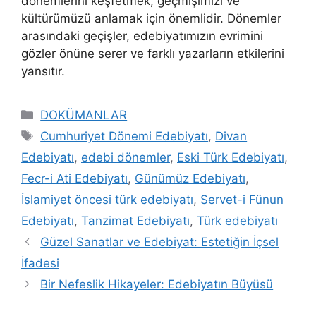
dönemlerini keşfetmek, geçmişimizi ve
kültürümüzü anlamak için önemlidir. Dönemler
arasındaki geçişler, edebiyatımızın evrimini
gözler önüne serer ve farklı yazarların etkilerini
yansıtır.
Kategoriler
DOKÜMANLAR
Etiketler
Cumhuriyet Dönemi Edebiyatı
,
Divan
Edebiyatı
,
edebi dönemler
,
Eski Türk Edebiyatı
,
Fecr-i Ati Edebiyatı
,
Günümüz Edebiyatı
,
İslamiyet öncesi türk edebiyatı
,
Servet-i Fünun
Edebiyatı
,
Tanzimat Edebiyatı
,
Türk edebiyatı
Güzel Sanatlar ve Edebiyat: Estetiğin İçsel
İfadesi
Bir Nefeslik Hikayeler: Edebiyatın Büyüsü