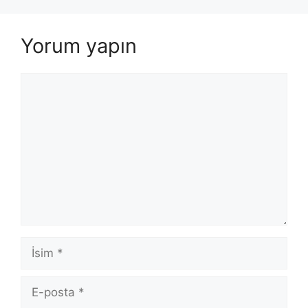
Yorum yapın
Yorum
İsim
E-
posta