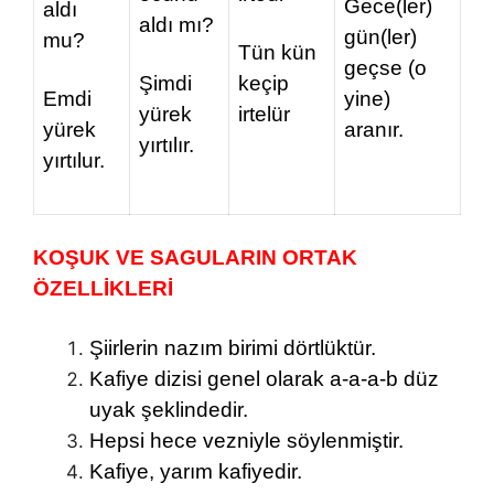
Gece(ler)
aldı
aldı mı?
gün(ler)
mu?
Tün kün
geçse (o
Şimdi
keçip
Emdi
yine)
yürek
irtelür
yürek
aranır.
yırtılır.
yırtılur.
KOŞUK VE SAGULARIN ORTAK
ÖZELLİKLERİ
Şiirlerin nazım birimi dörtlüktür.
Kafiye dizisi genel olarak a-a-a-b düz
uyak şeklindedir.
Hepsi hece vezniyle söylenmiştir.
Kafiye, yarım kafiyedir.