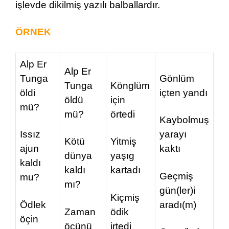
işlevde dikilmiş yazılı balballardır.
ÖRNEK
Alp Er
Alp Er
Tunga
Gönlüm
Tunga
Könglüm
öldi
içten yandı
öldü
için
mü?
mü?
örtedi
Kaybolmuş
Issız
yarayı
Kötü
Yitmiş
ajun
kaktı
dünya
yaşıg
kaldı
kaldı
kartadı
Geçmiş
mu?
mı?
gün(ler)i
Kiçmiş
Ödlek
aradı(m)
Zaman
ödik
öçin
öcünü
irtedi