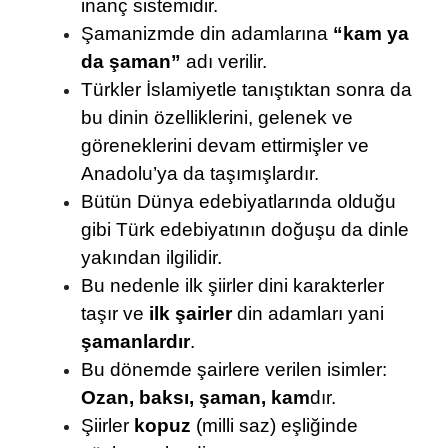
inanç sistemidir.
Şamanizmde din adamlarına
“kam ya
da şaman”
adı verilir.
Türkler İslamiyetle tanıştıktan sonra da
bu dinin özelliklerini, gelenek ve
göreneklerini devam ettirmişler ve
Anadolu’ya da taşımışlardır.
Bütün Dünya edebiyatlarında olduğu
gibi Türk edebiyatının doğuşu da dinle
yakından ilgilidir.
Bu nedenle ilk şiirler dini karakterler
taşır ve
ilk şairler
din adamları yani
şamanlardır
.
Bu dönemde şairlere verilen isimler:
Ozan, baksı, şaman, kam
dır.
Şiirler
kopuz
(milli saz) eşliğinde