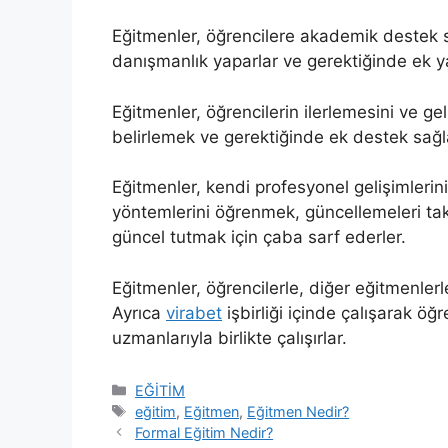
Eğitmenler, öğrencilere akademik destek sağ
danışmanlık yaparlar ve gerektiğinde ek y
Eğitmenler, öğrencilerin ilerlemesini ve geli
belirlemek ve gerektiğinde ek destek sağl
Eğitmenler, kendi profesyonel gelişimlerini
yöntemlerini öğrenmek, güncellemeleri taki
güncel tutmak için çaba sarf ederler.
Eğitmenler, öğrencilerle, diğer eğitmenlerle 
Ayrıca
virabet
işbirliği içinde çalışarak öğr
uzmanlarıyla birlikte çalışırlar.
Kategoriler
EĞİTİM
Etiketler
eğitim
,
Eğitmen
,
Eğitmen Nedir?
Formal Eğitim Nedir?