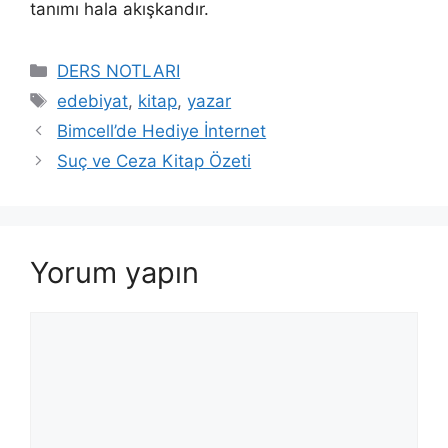
tanımı hala akışkandır.
Kategoriler
DERS NOTLARI
Etiketler
edebiyat
,
kitap
,
yazar
Bimcell’de Hediye İnternet
Suç ve Ceza Kitap Özeti
Yorum yapın
Yorum