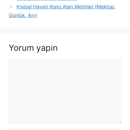
Kişisel Hayatı Konu Alan Metinler (Mektup,
Günlük, Anı)
Yorum yapın
Yorum