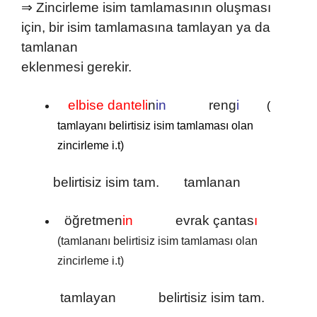
⇒ Zincirleme isim tamlamasının oluşması
için, bir isim tamlamasına tamlayan ya da
tamlanan
eklenmesi gerekir.
elbise danteli
n
in
reng
i
(
tamlayanı belirtisiz isim tamlaması olan
zincirleme i.t)
belirtisiz isim tam. tamlanan
öğretmen
in
evrak çantas
ı
(tamlananı belirtisiz isim tamlaması olan
zincirleme i.t)
tamlayan belirtisiz isim tam.