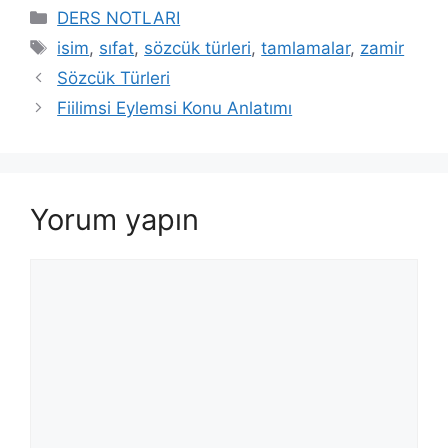
Kategoriler
DERS NOTLARI
Etiketler
isim
,
sıfat
,
sözcük türleri
,
tamlamalar
,
zamir
Sözcük Türleri
Fiilimsi Eylemsi Konu Anlatımı
Yorum yapın
Yorum