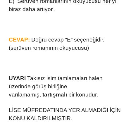
E) Serüven romanlarının okuyucusu her yıl
biraz daha artıyor .
CEVAP:
Doğru cevap “E” seçeneğidir.
(serüven romanının okuyucusu)
UYARI
Takısız isim tamlamaları halen
üzerinde görüş birliğine
varılamamış,
tartışmalı
bir konudur.
LİSE MÜFREDATINDA YER ALMADIĞI İÇİN
KONU KALDIRILMIŞTIR.