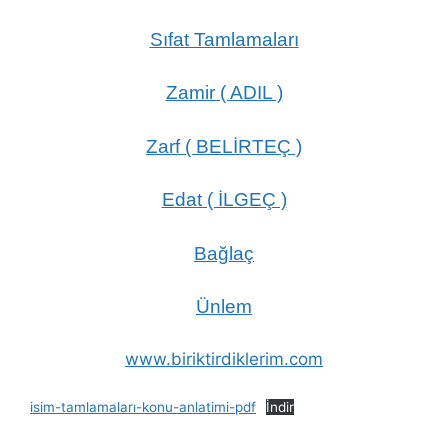
Sıfat Tamlamaları
Zamir ( ADIL )
Zarf ( BELİRTEÇ )
Edat ( İLGEÇ )
Bağlaç
Ünlem
www.biriktirdiklerim.com
isim-tamlamaları-konu-anlatimi-pdf
İndir