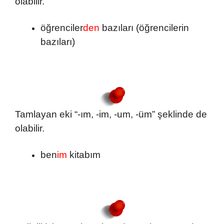
olabilir.
öğrenciler
den
bazıları (öğrencilerin
bazıları)
Tamlayan eki “-ım, -im, -um, -üm” şeklinde de
olabilir.
ben
im
kitabım