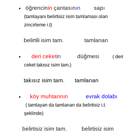
öğrencin
in
çantas
ı
n
ın
sap
ı
(tamlayanı belirtisiz isim tamlaması olan
zincirleme i.t)
belirtili isim tam. tamlanan
deri ceket
in
düğmes
i
( deri
ceket takısız isim tam.)
takısız isim tam. tamlanan
köy muhtarının
evrak dolabı
( tamlayan da tamlanan da belirtisiz i.t.
şeklinde)
belirtisiz isim tam. belirtisiz isim