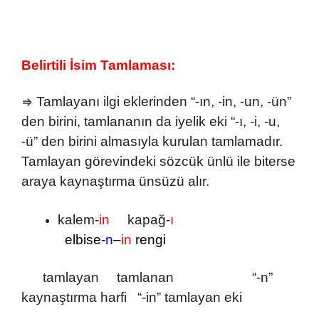
Belirtili İsim Tamlaması:
Tamlayanı ilgi eklerinden “-ın, -in, -un, -ün”
⇒
den birini, tamlananın da iyelik eki “-ı, -i, -u,
-ü” den birini almasıyla kurulan tamlamadır.
Tamlayan görevindeki sözcük ünlü ile biterse
araya kaynaştırma ünsüzü alır.
kalem-
in
kapağ-
ı
elbise-
n
–
in
rengi
tamlayan tamlanan “-n”
kaynaştırma harfi “-in” tamlayan eki