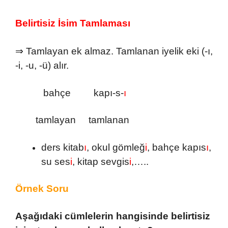
Belirtisiz İsim Tamlaması
⇒ Tamlayan ek almaz. Tamlanan iyelik eki (-ı,
-i, -u, -ü) alır.
bahçe
kapı-s-
ı
tamlayan tamlanan
ders kitab
ı
, okul gömleğ
i
, bahçe kapıs
ı
,
su ses
i
, kitap sevgis
i
,…..
Örnek Soru
Aşağıdaki cümlelerin hangisinde belirtisiz