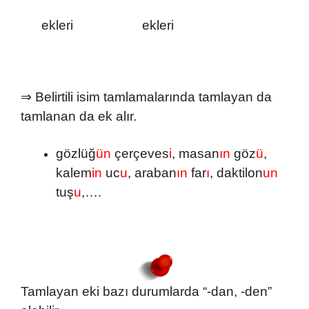
ekleri ekleri
⇒ Belirtili isim tamlamalarında tamlayan da
tamlanan da ek alır.
gözlüğ
ün
çerçeves
i
, masan
ın
göz
ü
,
kalem
in
uc
u
, araban
ın
far
ı
, daktilon
un
tuş
u
,….
Tamlayan eki bazı durumlarda “-dan, -den”